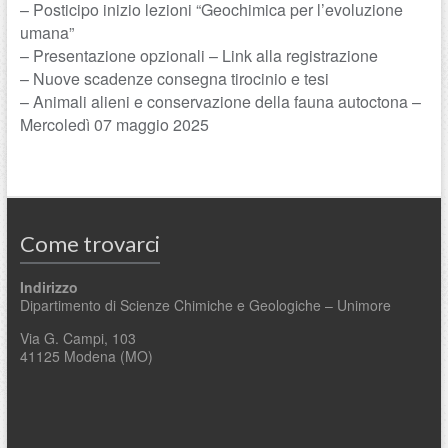
– Posticipo inizio lezioni “Geochimica per l’evoluzione
umana”
– Presentazione opzionali – Link alla registrazione
– Nuove scadenze consegna tirocinio e tesi
– Animali alieni e conservazione della fauna autoctona –
Mercoledì 07 maggio 2025
Come trovarci
Indirizzo
Dipartimento di Scienze Chimiche e Geologiche – Unimore
Via G. Campi, 103
41125 Modena (MO)