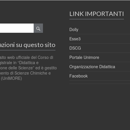
LINK IMPORTANTI
Dolly
Esse3
zioni su questo sito
DSCG
Portale Unimore
sito web ufficiale del Corso di
strale in “Didattica e
Organizzazione Didattica
ne delle Scienze” ed è gestito
mento di Scienze Chimiche e
Facebook
e (UniMORE)