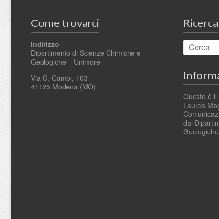
Come trovarci
Ricerca
Indirizzo
Dipartimento di Scienze Chimiche e
Geologiche – Unimore
Informa
Via G. Campi, 103
41125 Modena (MO)
Questo è il 
Laurea Magi
Comunicazio
dal Diparti
Geologich